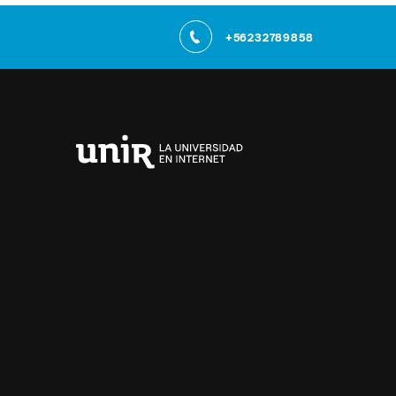
+56232789858
Universidad
Internacional
de
La
Rioja