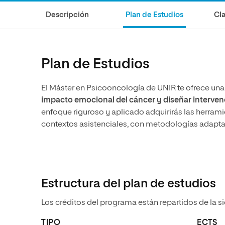
Diseño
Ingeniería y Tecnología
Grupo Educativo Proeduca
Descripción
Plan de Estudios
Cla
Ciencias de la Salud
Diseño
Ciencias Sociales
Ciencias de la Salud
Humanidades
Ciencias Sociales
Plan de Estudios
Artes
Humanidades
El Máster en Psicooncología de UNIR te ofrece u
Música
Artes
impacto emocional del cáncer y diseñar interve
Música
enfoque riguroso y aplicado adquirirás las herramien
contextos asistenciales, con metodologías adaptad
Estructura del plan de estudios
Los créditos del programa están repartidos de la s
TIPO
ECTS