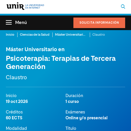
Menú
SOLICITA INFORMACIÓN
Inicio
Ciencias de la Salud
Máster Universitario en Psicoterapia: Terapias de Tercera Generación
Claustro
Máster Universitario en
Psicoterapia: Terapias de Tercera
Generación
Claustro
Inicio
Duración
19 oct 2026
1 curso
Créditos
Exámenes
60 ECTS
Online y/o presencial
Modalidad
Título