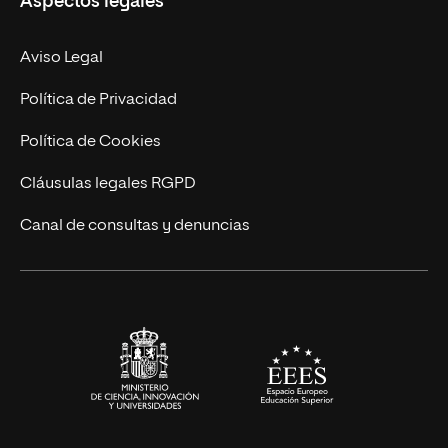
Aspectos legales
Empresa
Nuestro Equipo
MBA
Contacto
Aviso Legal
Marketing y Comunicación
Política de Privacidad
Ingeniería
Política de Cookies
Diseño
Cláusulas legales RGPD
Ciencias de la Salud
Canal de consultas y denuncias
Artes y Humanidades