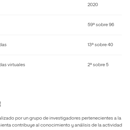
2020
59ª sobre 96
das
13ª sobre 40
das virtuales
2ª sobre 5
E
alizado por un grupo de investigadores pertenecientes a la
ienta contribuye al conocimiento y análisis de la actividad