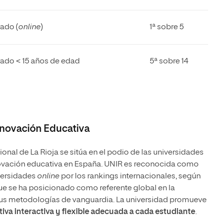
ado (
online
)
1ª sobre 5
rado
<
15 años de edad
5ª sobre 14
nnovación Educativa
ional de La Rioja se sitúa en el podio de las universidades
novación educativa en España. UNIR es reconocida como
versidades
online
por los rankings internacionales, según
ue se ha posicionado como referente global en la
us metodologías de vanguardia. La universidad promueve
iva interactiva y flexible adecuada a cada estudiante
.