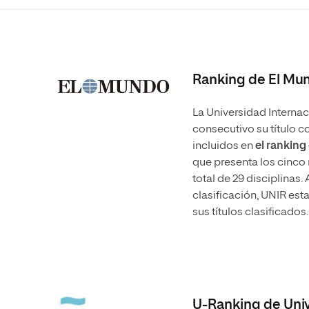
Diseño
Ingeniería y Tecnología
Grupo Educativo Proeduca
Ciencias de la Salud
Diseño
Ciencias Sociales
Ciencias de la Salud
Humanidades
Ciencias Sociales
Ranking de El Mu
Artes
Humanidades
La Universidad Internac
Música
Artes
consecutivo su título
incluidos en
el ranking
Música
que presenta los cinco
total de 29 disciplinas
clasificación, UNIR est
sus títulos clasificados
U-Ranking de Uni