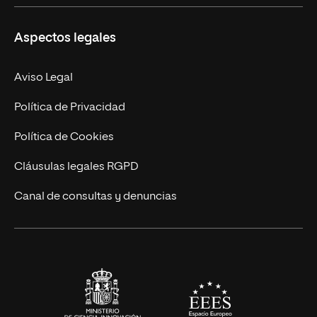
Ciencias de la Seguridad
Misión y Valores
Aspectos legales
Empresa
Nuestro Equipo
MBA
Contacto
Aviso Legal
Marketing y Comunicación
Política de Privacidad
Ingeniería
Política de Cookies
Diseño
Cláusulas legales RGPD
Ciencias de la Salud
Canal de consultas y denuncias
Artes y Humanidades