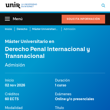
Menú
SOLICITA INFORMACIÓN
Inicio
Derecho
Máster Universitario en Derecho Penal Internacional y Transnacional
Admisión
Máster Universitario en
Derecho Penal Internacional y
Transnacional
Admisión
Inicio
Duración
02 nov 2026
1 curso
Créditos
Exámenes
60 ECTS
Online y/o presenciales
Modalidad
Título