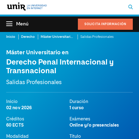
Menú
SOLICITA INFORMACIÓN
Inicio
Derecho
Máster Universitario en Derecho Penal Internacional y Transnacional
Salidas Profesionales
Máster Universitario en
Derecho Penal Internacional y
Transnacional
Salidas Profesionales
Inicio
Duración
02 nov 2026
1 curso
Créditos
Exámenes
60 ECTS
Online y/o presenciales
Modalidad
Título