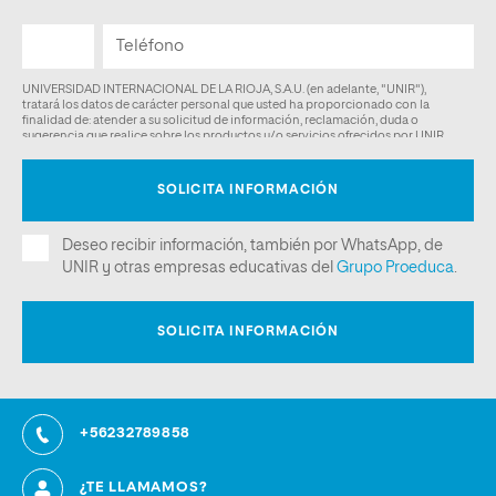
+56232789858
¿TE LLAMAMOS?