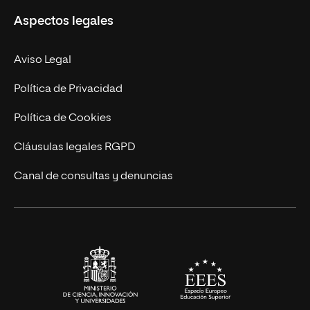
Aspectos legales
Empresa
Nuestro Equipo
MBA
Contacto
Aviso Legal
Marketing y Comunicación
Política de Privacidad
Ingeniería
Política de Cookies
Diseño
Cláusulas legales RGPD
Ciencias de la Salud
Canal de consultas y denuncias
Artes y Humanidades