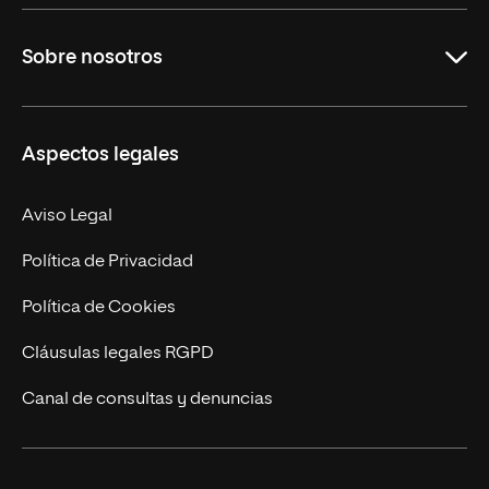
Educación
Sobre nosotros
Derecho
Ciencias de la Seguridad
Misión y Valores
Aspectos legales
Empresa
Nuestro Equipo
MBA
Contacto
Aviso Legal
Marketing y Comunicación
Política de Privacidad
Ingeniería
Política de Cookies
Diseño
Cláusulas legales RGPD
Ciencias de la Salud
Canal de consultas y denuncias
Artes y Humanidades