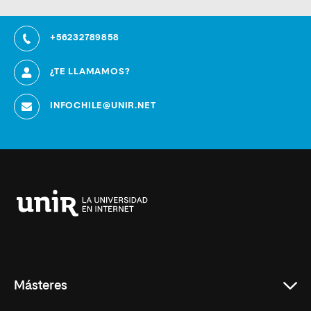
+56232789858
¿TE LLAMAMOS?
INFOCHILE@UNIR.NET
Universidad
Internacional
de
La
Rioja
Másteres