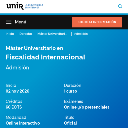
Menú
SOLICITA INFORMACIÓN
Inicio
Derecho
Máster Universitario en Fiscalidad Internacional
Admisión
Máster Universitario en
Fiscalidad Internacional
Admisión
Inicio
Duración
02 nov 2026
1 curso
Créditos
Exámenes
60 ECTS
Online y/o presenciales
Modalidad
Título
Online interactivo
Oficial