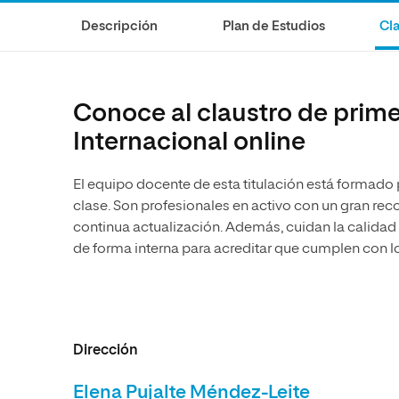
Diseño
Ingeniería y Tecnología
Grupo Educativo Proeduca
Descripción
Plan de Estudios
Cla
Ciencias de la Salud
Diseño
Ciencias Sociales
Ciencias de la Salud
Humanidades
Ciencias Sociales
Conoce al claustro de primer
Artes
Humanidades
Internacional online
Música
Artes
El equipo docente de esta titulación está formado
Música
clase. Son profesionales en activo con un gran r
continua actualización. Además, cuidan la calidad
de forma interna para acreditar que cumplen con l
Dirección
Elena Pujalte Méndez-Leite