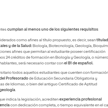
antes
cumplan al menos uno de los siguientes requisitos
:
iderados como afines al título propuesto, es decir, sean
titula
ales y de la Salud:
Biología, Biotecnología, Geología, Bioquím
ciones afines que permitan al estudiante poseer certificación
os 24 créditos de formación en Biología y Geología, o númer
hablantes, será necesario contar con
el B1 de español.
sitario todos aquellos estudiantes que cuenten con formació
del Profesorado
de Educación Secundaria Obligatoria y
as de Idiomas, o bien del antiguo Certificado de Aptitud
 geología
.
e indica la legislación, acrediten
experiencia profesional
iencia
con dedicación completa, o tiempo equivalente en el c