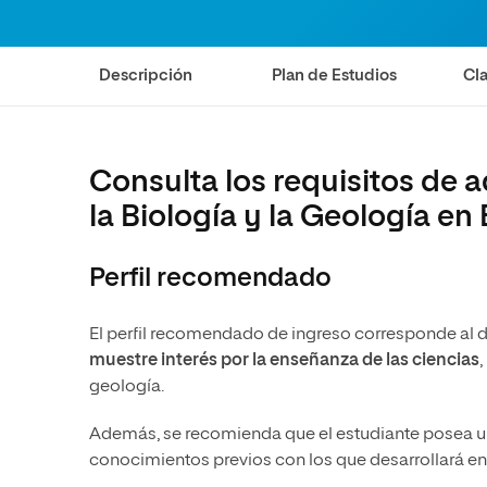
Diseño
Ingeniería y Tecnología
Grupo Educativo Proeduca
Ciencias de la Salud
Diseño
Descripción
Plan de Estudios
Cla
Ciencias Sociales
Ciencias de la Salud
Humanidades
Ciencias Sociales
Artes
Humanidades
Consulta los requisitos de 
Música
Artes
la Biología y la Geología e
Música
Perfil recomendado
El perfil recomendado de ingreso corresponde al d
muestre interés por la enseñanza de las ciencias
geología.
Además, se recomienda que el estudiante posea una
conocimientos previos con los que desarrollará en e