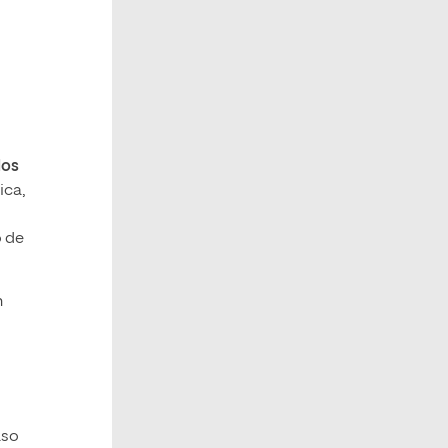
dos
ica,
o de
n
aso