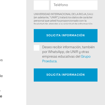
os
de
e
ue