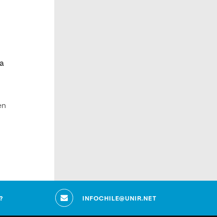
ta
en
s
?
INFOCHILE@UNIR.NET