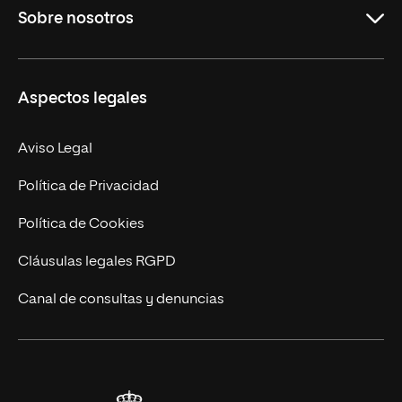
Sobre nosotros
Derecho
Ciencias de la Seguridad
Misión y Valores
Aspectos legales
Empresa
Nuestro Equipo
MBA
Contacto
Aviso Legal
Marketing y Comunicación
Política de Privacidad
Ingeniería
Política de Cookies
Diseño
Cláusulas legales RGPD
Ciencias de la Salud
Canal de consultas y denuncias
Artes y Humanidades