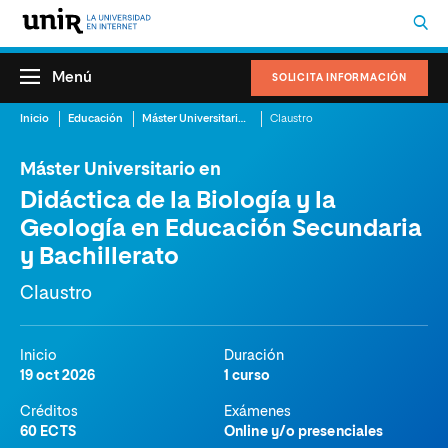
Menú
SOLICITA INFORMACIÓN
Inicio
Educación
Máster Universitario en Didáctica de la Biología y la Geología en Educación Secundaria y Bachillerato
Claustro
Máster Universitario en
Didáctica de la Biología y la
Geología en Educación Secundaria
y Bachillerato
Claustro
Inicio
Duración
19 oct 2026
1 curso
Créditos
Exámenes
60 ECTS
Online y/o presenciales