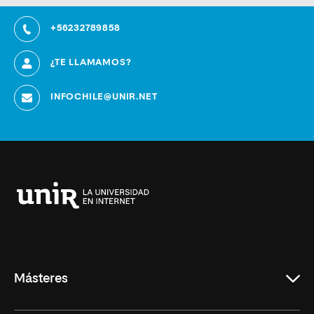
+56232789858
¿TE LLAMAMOS?
INFOCHILE@UNIR.NET
Universidad
Internacional
de
La
Rioja
Másteres