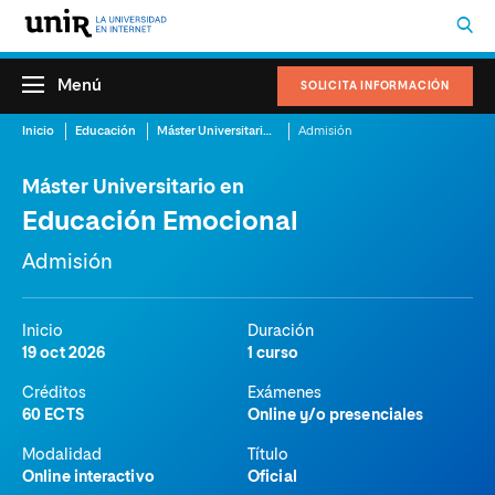
Menú
SOLICITA INFORMACIÓN
Inicio
Educación
Máster Universitario en Educación Emocional
Admisión
Máster Universitario en
Educación Emocional
Admisión
Inicio
Duración
19 oct 2026
1 curso
Créditos
Exámenes
60 ECTS
Online y/o presenciales
Modalidad
Título
Online interactivo
Oficial