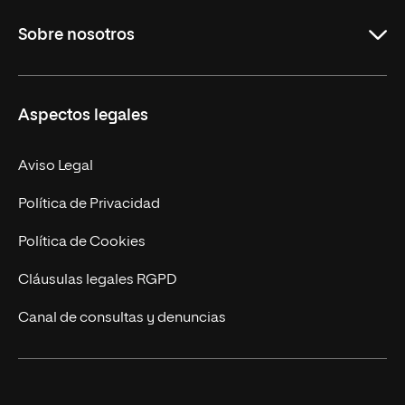
Educación
Sobre nosotros
Derecho
Ciencias de la Seguridad
Misión y Valores
Aspectos legales
Empresa
Nuestro Equipo
MBA
Contacto
Aviso Legal
Marketing y Comunicación
Política de Privacidad
Ingeniería
Política de Cookies
Diseño
Cláusulas legales RGPD
Ciencias de la Salud
Canal de consultas y denuncias
Artes y Humanidades