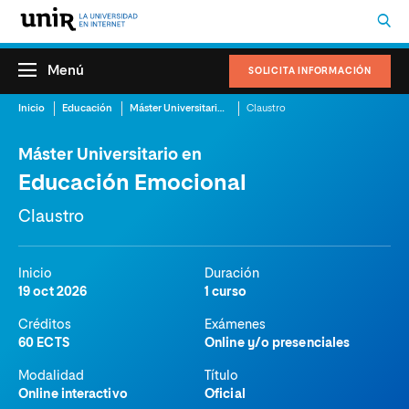
Menú
SOLICITA INFORMACIÓN
Inicio
Educación
Máster Universitario en Educación Emocional
Claustro
Máster Universitario en
Educación Emocional
Claustro
Inicio
Duración
19 oct 2026
1 curso
Créditos
Exámenes
60 ECTS
Online y/o presenciales
Modalidad
Título
Online interactivo
Oficial