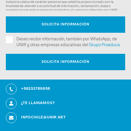
+56232789858
¿TE LLAMAMOS?
INFOCHILE@UNIR.NET