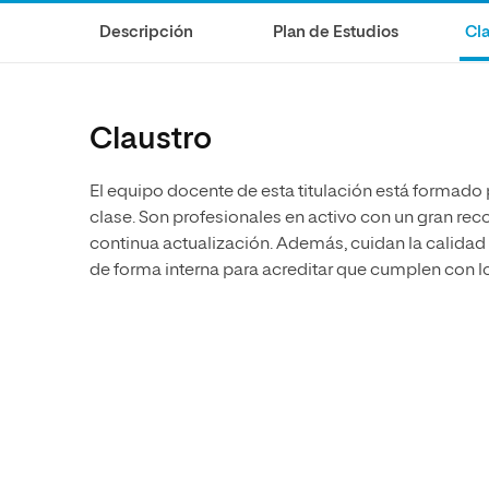
Diseño
Ingeniería y Tecnología
Grupo Educativo Proeduca
Descripción
Plan de Estudios
Cla
Ciencias de la Salud
Diseño
Ciencias Sociales
Ciencias de la Salud
Humanidades
Ciencias Sociales
Claustro
Artes
Humanidades
El equipo docente de esta titulación está formado
Música
Artes
clase. Son profesionales en activo con un gran r
Música
continua actualización. Además, cuidan la calidad
de forma interna para acreditar que cumplen con l