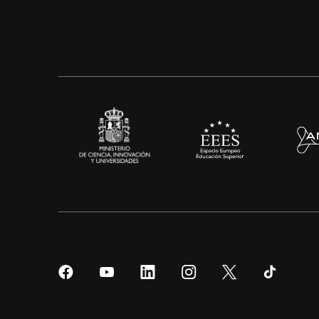
Síguenos
Síguenos
Síguenos
Síguenos
Síguenos
Sígueno
en
en
en
en
en
en
Facebook
YouTube
LinkedIn
Instagram
Twitter
Tiktok