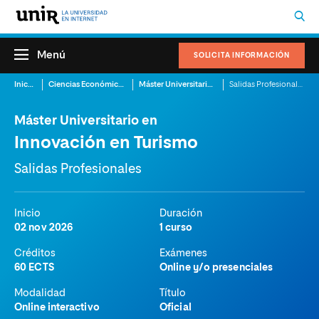
Menú
SOLICITA INFORMACIÓN
Inicio
Ciencias Económicas
Máster Universitario en Innovación en Turismo
Salidas Profesionales
Máster Universitario en
Innovación en Turismo
Salidas Profesionales
Inicio
Duración
02 nov 2026
1 curso
Créditos
Exámenes
60 ECTS
Online y/o presenciales
Modalidad
Título
Online interactivo
Oficial