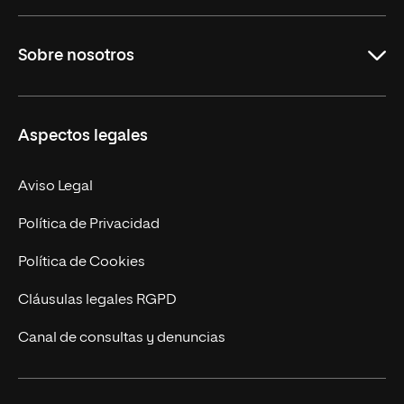
Educación
Sobre nosotros
Derecho
Ciencias de la Seguridad
Misión y Valores
Aspectos legales
Empresa
Nuestro Equipo
MBA
Contacto
Aviso Legal
Marketing y Comunicación
Política de Privacidad
Ingeniería
Política de Cookies
Diseño
Cláusulas legales RGPD
Ciencias de la Salud
Canal de consultas y denuncias
Artes y Humanidades