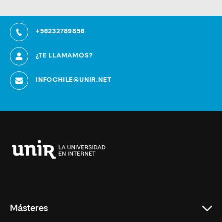
+56232789858
¿TE LLAMAMOS?
INFOCHILE@UNIR.NET
Universidad
Internacional
de
La
Rioja
Másteres