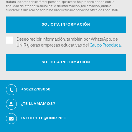
+56232789858
¿TE LLAMAMOS?
INFOCHILE@UNIR.NET