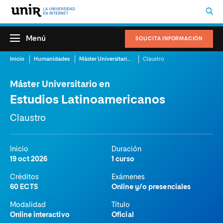
Menú
SOLICITA INFORMACIÓN
Inicio
Humanidades
Máster Universitario en Estudios Latinoamericanos
Claustro
Máster Universitario en
Estudios Latinoamericanos
Claustro
Inicio
Duración
19 oct 2026
1 curso
Créditos
Exámenes
60 ECTS
Online y/o presenciales
Modalidad
Título
Online interactivo
Oficial