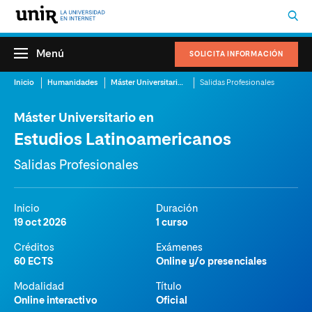
Menú
SOLICITA INFORMACIÓN
Inicio
Humanidades
Máster Universitario en Estudios Latinoamericanos
Salidas Profesionales
Máster Universitario en
Estudios Latinoamericanos
Salidas Profesionales
Inicio
Duración
19 oct 2026
1 curso
Créditos
Exámenes
60 ECTS
Online y/o presenciales
Modalidad
Título
Online interactivo
Oficial