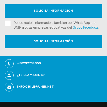
+56232789858
¿TE LLAMAMOS?
INFOCHILE@UNIR.NET