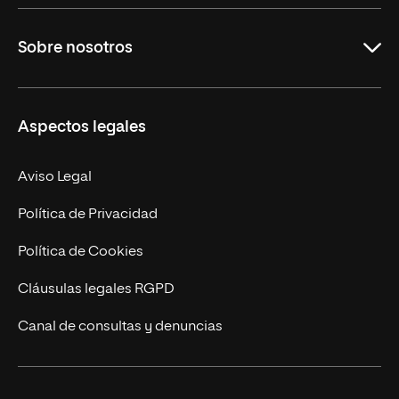
Educación
Sobre nosotros
Derecho
Ciencias de la Seguridad
Misión y Valores
Aspectos legales
Empresa
Nuestro Equipo
MBA
Contacto
Aviso Legal
Marketing y Comunicación
Política de Privacidad
Ingeniería
Política de Cookies
Diseño
Cláusulas legales RGPD
Ciencias de la Salud
Canal de consultas y denuncias
Artes y Humanidades