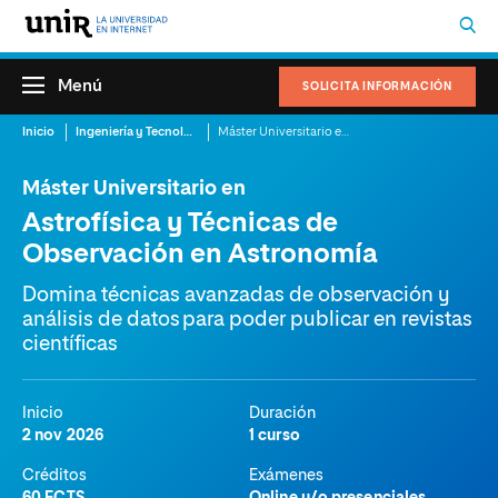
Menú
SOLICITA INFORMACIÓN
Inicio
Ingeniería y Tecnología
Máster Universitario en Astrofísica y Técnicas de Observación en Astronomía
Máster Universitario en
Astrofísica y Técnicas de
Observación en Astronomía
Domina técnicas avanzadas de observación y
análisis de datos para poder publicar en revistas
científicas
Inicio
Duración
2 nov 2026
1 curso
Créditos
Exámenes