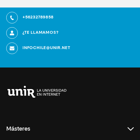
+56232789858
¿TE LLAMAMOS?
INFOCHILE@UNIR.NET
Universidad
Internacional
de
La
Rioja
Másteres