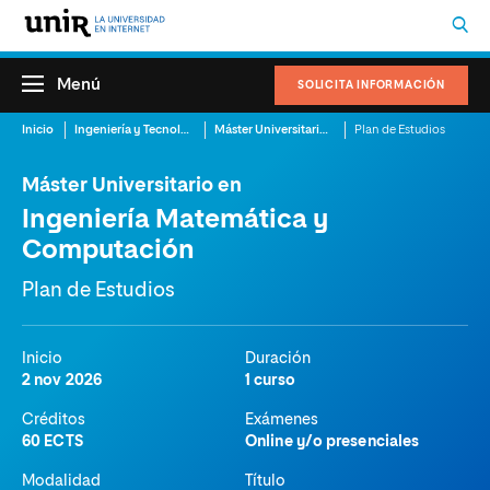
Menú
SOLICITA INFORMACIÓN
Inicio
Ingeniería y Tecnología
Máster Universitario en Ingeniería Matemática y Computación
Plan de Estudios
Máster Universitario en
Ingeniería Matemática y
Computación
Plan de Estudios
Inicio
Duración
2 nov 2026
1 curso
Créditos
Exámenes
60 ECTS
Online y/o presenciales
Modalidad
Título