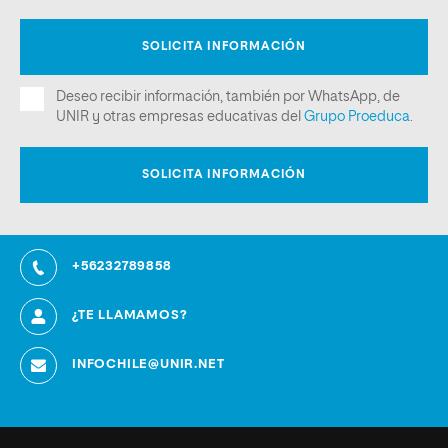
+56232789858
¿TE LLAMAMOS?
INFOCHILE@UNIR.NET