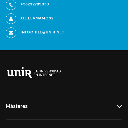
+56232789858
¿TE LLAMAMOS?
INFOCHILE@UNIR.NET
Universidad
Internacional
de
La
Rioja
Másteres
Educación