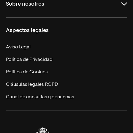
Sobre nosotros
Derecho
Ciencias de la Seguridad
Misión y Valores
Aspectos legales
Empresa
Nuestro Equipo
MBA
Contacto
Aviso Legal
Marketing y Comunicación
Política de Privacidad
Ingeniería
Política de Cookies
Diseño
Cláusulas legales RGPD
Ciencias de la Salud
Canal de consultas y denuncias
Artes y Humanidades