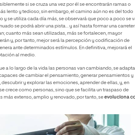
siblemente si se cruza una vez por él se encontrarán ramas o
más lento y tedioso; sin embargo, el camino aún no es del todo
o y se utiliza cada día más, se observará que poco a poco se v
nuado se podrá abrir una pista… y así hasta formar una carreter
; cuanto más sean utilizadas, más se fortalecen, mayor
n y, por tanto, mejor será la percepción y codificación de
nera ante determinados estímulos. En definitiva, mejorará el
tación al medio.
e a lo largo de la vida las personas van cambiando, se adapta
n capaces de cambiar el pensamiento, generar pensamientos y
 descubrir y explorar las emociones, aprender de ellas, y, en
 se crece como personas, sino que se facilita un traspaso de
s más extenso, amplio y renovado, por tanto, se
evoluciona 