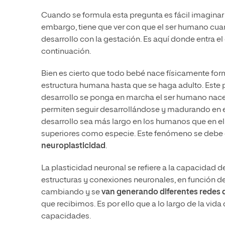
Cuando se formula esta pregunta es fácil imaginar qu
embargo, tiene que ver con que el ser humano cuand
desarrollo con la gestación. Es aquí donde entra e
continuación.
Bien es cierto que todo bebé nace físicamente for
estructura humana hasta que se haga adulto. Este 
desarrollo se ponga en marcha el ser humano nace 
permiten seguir desarrollándose y madurando en el 
desarrollo sea más largo en los humanos que en e
superiores como especie. Este fenómeno se debe e
neuroplasticidad
.
La plasticidad neuronal se refiere a la capacidad 
estructuras y conexiones neuronales, en función de 
cambiando y se
van generando diferentes redes 
que recibimos. Es por ello que a lo largo de la vi
capacidades.