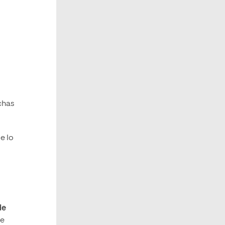
chas
e lo
de
te