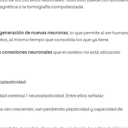
uerzo de los circuitos neuronales. Todo esto puede comprobars
magnética o la tomografía computarizada.
generación de nuevas neuronas
, lo que permite al ser human
tos, al mismo tiempo que consolida los que ya tiene.
as conexiones neuronales
que el cerebro no está utilizando.
roplasticidad
dad cerebral / neuroplasticidad. Entre ellos señalar:
as van creciendo, van perdiendo plasticidad y capacidad de