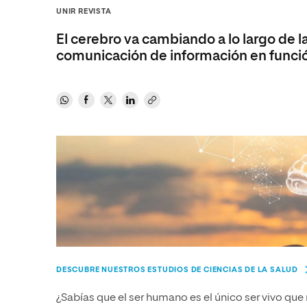
Diseño
Ingeniería y Tecnología
Grupo Educativo Proeduca
UNIR REVISTA
Ciencias de la Salud
Diseño
El cerebro va cambiando a lo largo de 
Ciencias Sociales
Ciencias de la Salud
comunicación de información en funció
Humanidades
Ciencias Sociales
Artes
Humanidades
Música
Artes
Música
DESCUBRE NUESTROS ESTUDIOS DE CIENCIAS DE LA SALUD
¿Sabías que el ser humano es el único ser vivo qu