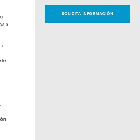
su
os a
la
 le
s
ión