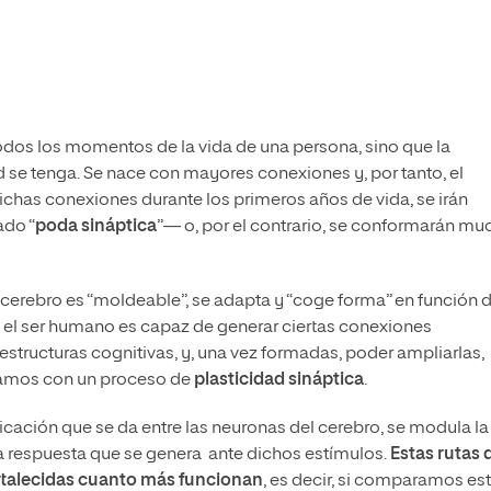
odos los momentos de la vida de una persona, sino que la
se tenga. Se nace con mayores conexiones y, por tanto, el
ichas conexiones durante los primeros años de vida, se irán
ado “
poda sináptica
”— o, por el contrario, se conformarán mu
l cerebro es “moldeable”, se adapta y “coge forma” en función d
lo el ser humano es capaz de generar ciertas conexiones
 estructuras cognitivas, y, una vez formadas, poder ampliarlas,
ontamos con un proceso de
plasticidad sináptica
.
cación que se da entre las neuronas del cerebro, se modula la
a respuesta que se genera ante dichos estímulos.
Estas rutas 
ortalecidas cuanto más funcionan
, es decir, si comparamos es