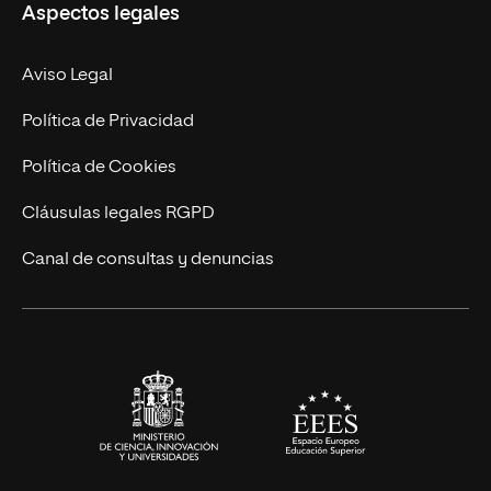
Aspectos legales
Empresa
Nuestro Equipo
MBA
Contacto
Aviso Legal
Marketing y Comunicación
Política de Privacidad
Ingeniería
Política de Cookies
Diseño
Cláusulas legales RGPD
Ciencias de la Salud
Canal de consultas y denuncias
Artes y Humanidades