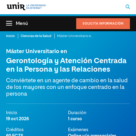
Menú
SOLICITA INFORMACIÓN
Inicio
Ciencias de la Salud
Máster Universitario en Gerontología y Atención Centrada en la Persona y las Relaciones
Máster Universitario en
Gerontología y Atención Centrada
en la Persona y las Relaciones
Conviértete en un agente de cambio en la salud
de los mayores con un enfoque centrado en la
persona
Inicio
Duración
19 oct 2026
1 curso
Créditos
Exámenes