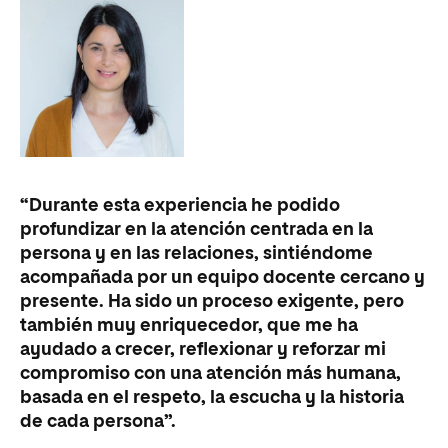
“H
“Durante esta experiencia he podido
ca
profundizar en la atención centrada en la
co
persona y en las relaciones, sintiéndome
cl
acompañada por un equipo docente cercano y
bi
presente. Ha sido un proceso exigente, pero
ex
también muy enriquecedor, que me ha
es
ayudado a crecer, reflexionar y reforzar mi
ot
compromiso con una atención más humana,
di
basada en el respeto, la escucha y la historia
de cada persona”.
Jo