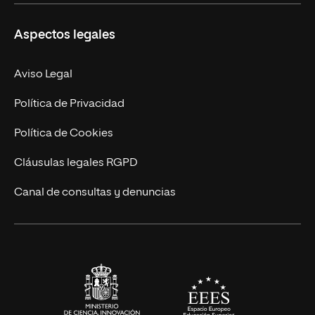
Ciencias de la Seguridad
Misión y Valores
Aspectos legales
Empresa
Nuestro Equipo
MBA
Contacto
Aviso Legal
Marketing y Comunicación
Política de Privacidad
Ingeniería
Política de Cookies
Diseño
Cláusulas legales RGPD
Ciencias de la Salud
Canal de consultas y denuncias
Artes y Humanidades