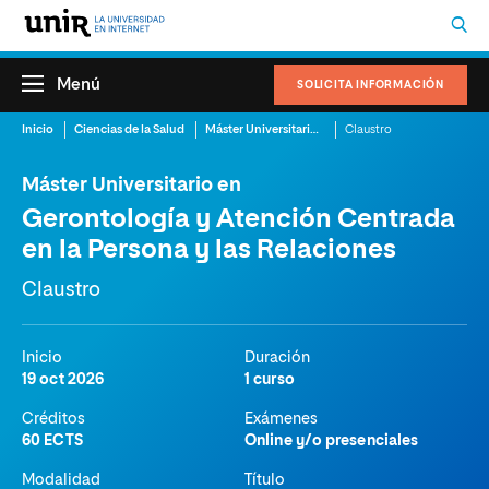
Menú
SOLICITA INFORMACIÓN
Inicio
Ciencias de la Salud
Máster Universitario en Gerontología y Atención Centrada en la Persona y las Relaciones
Claustro
Máster Universitario en
Gerontología y Atención Centrada
en la Persona y las Relaciones
Claustro
Inicio
Duración
19 oct 2026
1 curso
Créditos
Exámenes
60 ECTS
Online y/o presenciales
Modalidad
Título