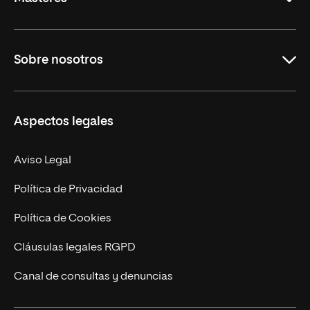
Educación
Sobre nosotros
Derecho
Ciencias de la Seguridad
Misión y Valores
Aspectos legales
Empresa
Nuestro Equipo
MBA
Contacto
Aviso Legal
Marketing y Comunicación
Política de Privacidad
Ingeniería
Política de Cookies
Diseño
Cláusulas legales RGPD
Ciencias de la Salud
Canal de consultas y denuncias
Artes y Humanidades