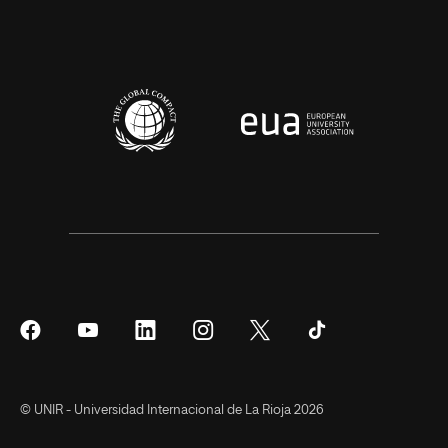
Síguenos
Síguenos
Síguenos
Síguenos
Síguenos
Síguenos
en
en
en
en
en
en
Facebook
YouTube
LinkedIn
Instagram
Twitter
Tiktok
© UNIR - Universidad Internacional de La Rioja 2026