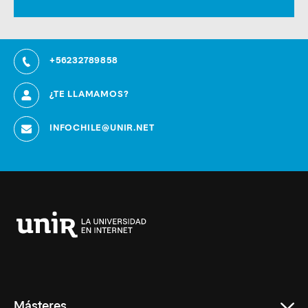
+56232789858
¿TE LLAMAMOS?
INFOCHILE@UNIR.NET
Universidad
Internacional
de
La
Rioja
Másteres