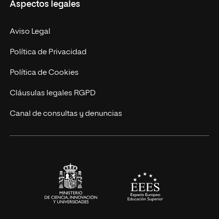
Aspectos legales
Empresa
Nuestro Equipo
MBA
Contacto
Aviso Legal
Marketing y Comunicación
Política de Privacidad
Ingeniería
Política de Cookies
Diseño
Cláusulas legales RGPD
Ciencias de la Salud
Canal de consultas y denuncias
Artes y Humanidades