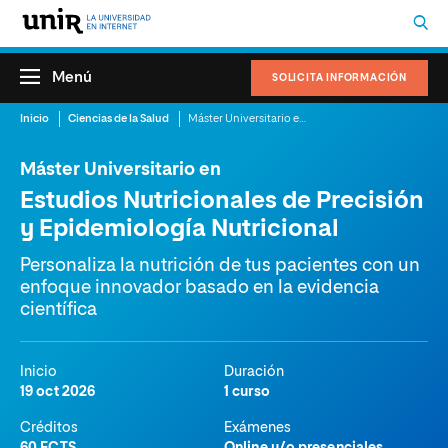
Menú
SOLICITA INFORMACIÓN
Inicio
Ciencias de la Salud
Máster Universitario en Estudios Nutricionales de Precisión y Epidemiología Nutricional
Máster Universitario en
Estudios Nutricionales de Precisión
y Epidemiología Nutricional
Personaliza la nutrición de tus pacientes con un
enfoque innovador basado en la evidencia
científica
Inicio
Duración
19 oct 2026
1 curso
Créditos
Exámenes