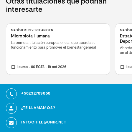
Otras titulaciones que podrían
interesarte
MAGÍSTER UNIVERSITARIO EN
MAGÍSTE
Microbiota Humana
Estrat
Depor
La primera titulación europea oficial que aborda su
funcionamiento para promover el bienestar general
Aborda 
en el d
1 curso
60 ECTS
19 oct 2026
1 cu
+56232789858
¿TE LLAMAMOS?
INFOCHILE@UNIR.NET