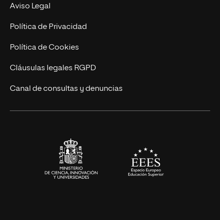
MBA
Contacto
Aviso Legal
Marketing y Comunicación
Política de Privacidad
Ingeniería
Política de Cookies
Diseño
Cláusulas legales RGPD
Ciencias de la Salud
Canal de consultas y denuncias
Artes y Humanidades