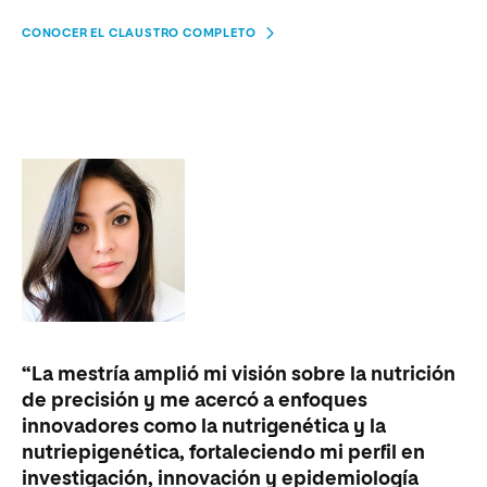
CONOCER EL CLAUSTRO COMPLETO
“La mestría amplió mi visión sobre la nutrición
“L
de precisión y me acercó a enfoques
me
innovadores como la nutrigenética y la
pa
nutriepigenética, fortaleciendo mi perfil en
ap
investigación, innovación y epidemiología
ca