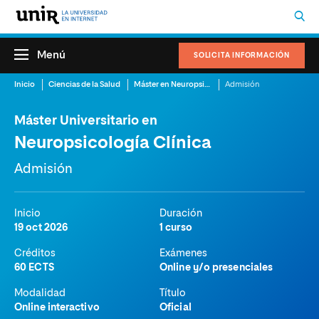
Menú
SOLICITA INFORMACIÓN
Inicio
Ciencias de la Salud
Máster en Neuropsicología Online
Admisión
Máster Universitario en
Neuropsicología Clínica
Admisión
Inicio
Duración
19 oct 2026
1 curso
Créditos
Exámenes
60 ECTS
Online y/o presenciales
Modalidad
Título
Online interactivo
Oficial