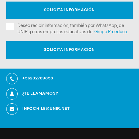
+56232789858
¿TE LLAMAMOS?
INFOCHILE@UNIR.NET