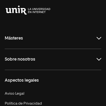
Universidad
Internacional
de
La
Rioja
Másteres
Educación
Sobre nosotros
Derecho
Ciencias de la Seguridad
Misión y Valores
Aspectos legales
Empresa
Nuestro Equipo
MBA
Contacto
Aviso Legal
Marketing y Comunicación
Política de Privacidad