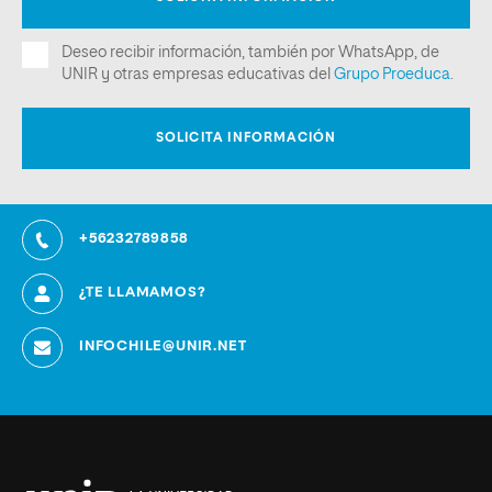
+56232789858
¿TE LLAMAMOS?
INFOCHILE@UNIR.NET