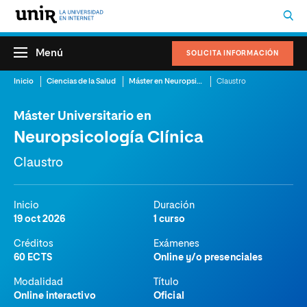
Menú
SOLICITA INFORMACIÓN
Inicio
Ciencias de la Salud
Máster en Neuropsicología Online
Claustro
Máster Universitario en
Neuropsicología Clínica
Claustro
Inicio
Duración
19 oct 2026
1 curso
Créditos
Exámenes
60 ECTS
Online y/o presenciales
Modalidad
Título
Online interactivo
Oficial