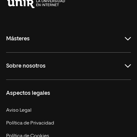
Universidad
Internacional
de
La
Rioja
Másteres
Educación
Sobre nosotros
Derecho
Ciencias de la Seguridad
Misión y Valores
Aspectos legales
Empresa
Nuestro Equipo
MBA
Contacto
Aviso Legal
Marketing y Comunicación
Política de Privacidad
Ingeniería
Política de Cookies