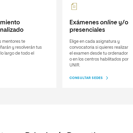
imiento
Exámenes
online
y/o
nalizado
presenciales
s mentores te
Elige en cada asignatura y
arán y resolverán tus
convocatoria si quieres realizar
lo largo de todo el
el examen desde tu ordenador
o en los centros habilitados por
UNIR.
CONSULTAR SEDES