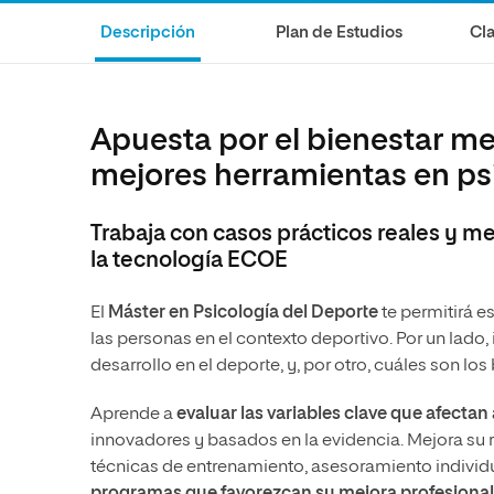
Diseño
Ingeniería y Tecnología
Grupo Educativo Proeduca
Descripción
Plan de Estudios
Cla
Ciencias de la Salud
Diseño
Ciencias Sociales
Ciencias de la Salud
Humanidades
Ciencias Sociales
Apuesta por el bienestar men
Artes
Humanidades
mejores herramientas en ps
Música
Artes
Trabaja con casos prácticos reales y m
Música
la tecnología ECOE
El
Máster en Psicología del Deporte
te permitirá e
las personas en el contexto deportivo. Por un lado,
desarrollo en el deporte, y, por otro, cuáles son los
Aprende a
evaluar las variables clave que afecta
innovadores y basados en la evidencia. Mejora su 
técnicas de entrenamiento, asesoramiento individu