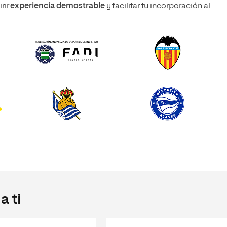
rir
experiencia demostrable
y facilitar tu incorporación al
 ti