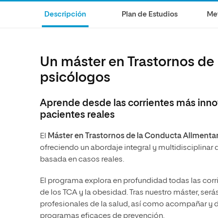
Diseño
Ingeniería y Tecnología
Grupo Educativo Proeduca
Descripción
Plan de Estudios
Me
Ciencias de la Salud
Diseño
Ciencias Sociales
Ciencias de la Salud
Humanidades
Ciencias Sociales
Un máster en Trastornos de
Artes
Humanidades
psicólogos
Música
Artes
Aprende desde las corrientes más innov
Música
pacientes reales
El
Máster en Trastornos de la Conducta Alimentar
ofreciendo un abordaje integral y multidisciplinar 
basada en casos reales.
El programa explora en profundidad todas las corri
de los TCA y la obesidad. Tras nuestro máster, ser
profesionales de la salud, así como acompañar y 
programas eficaces de prevención.