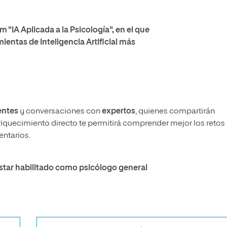
"IA Aplicada a la Psicología", en el que
ientas de Inteligencia Artificial más
entes
y conversaciones con
expertos
, quienes compartirán
nriquecimiento directo te permitirá comprender mejor los retos
entarios.
estar
habilitado como psicólogo general