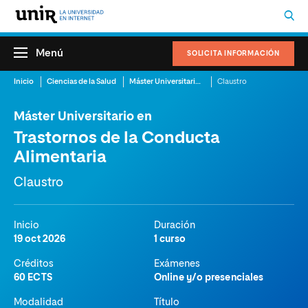
Menú
SOLICITA INFORMACIÓN
Inicio
Ciencias de la Salud
Máster Universitario en Trastornos de la Conducta Alimentaria
Claustro
Máster Universitario en
Trastornos de la Conducta
Alimentaria
Claustro
Inicio
Duración
19 oct 2026
1 curso
Créditos
Exámenes
60 ECTS
Online y/o presenciales
Modalidad
Título