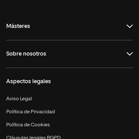
Internacional
de
La
Rioja
Másteres
Educación
Sobre nosotros
Derecho
Ciencias de la Seguridad
Misión y Valores
Aspectos legales
Empresa
Nuestro Equipo
MBA
Contacto
Aviso Legal
Marketing y Comunicación
Política de Privacidad
Ingeniería
Política de Cookies
Diseño
Cláusulas legales RGPD