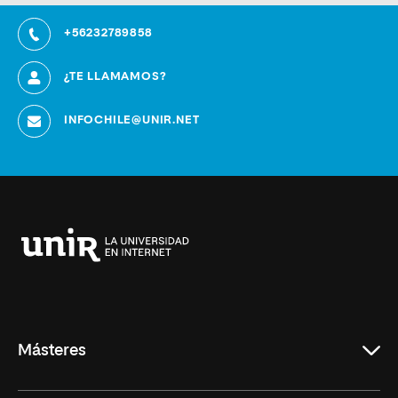
+56232789858
¿TE LLAMAMOS?
INFOCHILE@UNIR.NET
Universidad
Internacional
de
La
Rioja
Másteres