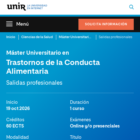
Menú
SOLICITA INFORMACIÓN
Inicio
Ciencias de la Salud
Máster Universitario en Trastornos de la Conducta Alimentaria
Salidas profesionales
Máster Universitario en
Trastornos de la Conducta
Alimentaria
Salidas profesionales
Inicio
Duración
19 oct 2026
1 curso
Créditos
Exámenes
60 ECTS
Online y/o presenciales
Modalidad
Título