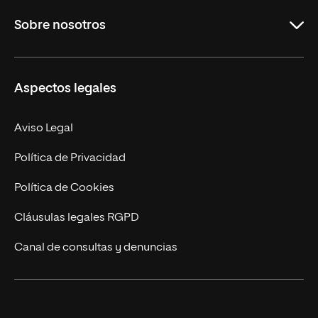
Educación
Sobre nosotros
Derecho
Ciencias de la Seguridad
Misión y Valores
Aspectos legales
Empresa
Nuestro Equipo
MBA
Contacto
Aviso Legal
Marketing y Comunicación
Política de Privacidad
Ingeniería
Política de Cookies
Diseño
Cláusulas legales RGPD
Ciencias de la Salud
Canal de consultas y denuncias
Artes y Humanidades