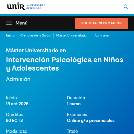
Menú
SOLICITA INFORMACIÓN
Inicio
Ciencias de la Salud
Máster Universitario en Intervención Psicológica en Niños y Adolescentes
Admisión
Máster Universitario en
Intervención Psicológica en Niños
y Adolescentes
Admisión
Inicio
Duración
19 oct 2026
1 curso
Créditos
Exámenes
60 ECTS
Online y/o presenciales
Modalidad
Título