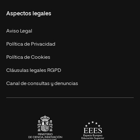
Ciencias de la Seguridad
Misión y Valores
Aspectos legales
Empresa
Nuestro Equipo
MBA
Contacto
Aviso Legal
Marketing y Comunicación
Política de Privacidad
Ingeniería
Política de Cookies
Diseño
Cláusulas legales RGPD
Ciencias de la Salud
Canal de consultas y denuncias
Artes y Humanidades