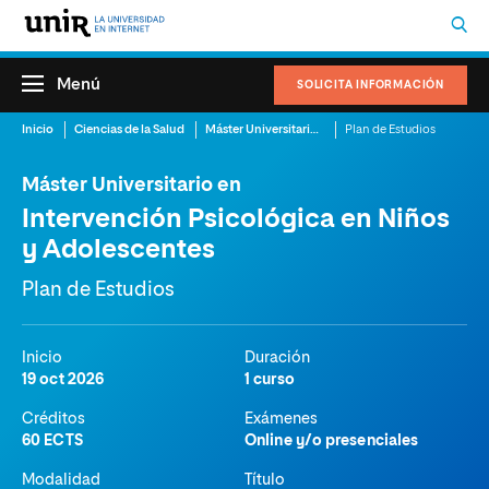
Menú
SOLICITA INFORMACIÓN
Inicio
Ciencias de la Salud
Máster Universitario en Intervención Psicológica en Niños y Adolescentes
Plan de Estudios
Máster Universitario en
Intervención Psicológica en Niños
y Adolescentes
Plan de Estudios
Inicio
Duración
19 oct 2026
1 curso
Créditos
Exámenes
60 ECTS
Online y/o presenciales
Modalidad
Título