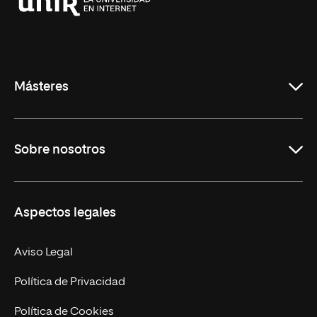
Universidad
Internacional
de
La
Rioja
Másteres
Educación
Sobre nosotros
Derecho
Ciencias de la Seguridad
Misión y Valores
Aspectos legales
Empresa
Nuestro Equipo
MBA
Contacto
Aviso Legal
Marketing y Comunicación
Política de Privacidad
Ingeniería
Política de Cookies