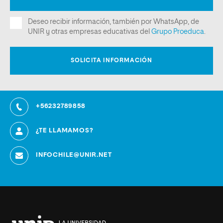
+56232789858
¿TE LLAMAMOS?
INFOCHILE@UNIR.NET