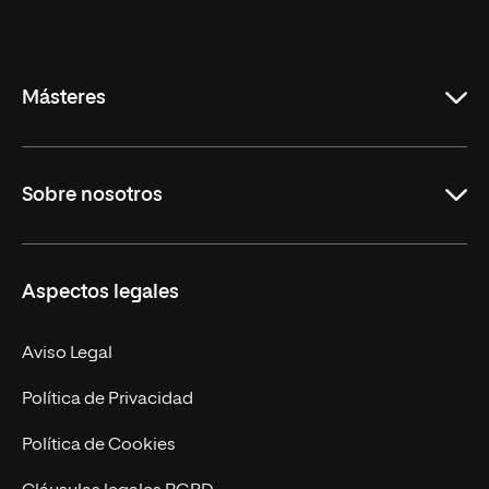
Universidad
Internacional
de
La
Rioja
Másteres
Educación
Sobre nosotros
Derecho
Ciencias de la Seguridad
Misión y Valores
Aspectos legales
Empresa
Nuestro Equipo
MBA
Contacto
Aviso Legal
Marketing y Comunicación
Política de Privacidad
Ingeniería
Política de Cookies
Diseño