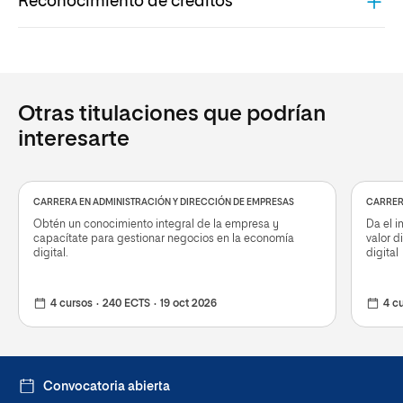
Reconocimiento de créditos
Otras titulaciones que podrían
interesarte
CARRERA EN ADMINISTRACIÓN Y DIRECCIÓN DE EMPRESAS
CARRER
Obtén un conocimiento integral de la empresa y
Da el i
capacítate para gestionar negocios en la economía
valor d
digital.
digital
4 cursos
240 ECTS
19 oct 2026
4 c
Convocatoria abierta