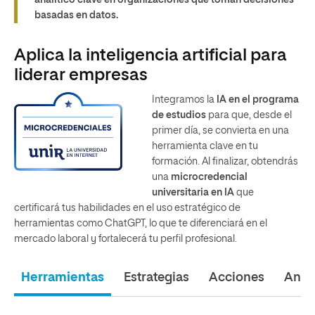
analítico clave en organizaciones que toman decisiones
basadas en datos.
Aplica la inteligencia artificial para
liderar empresas
Integramos la
IA
en el
programa
de estudios
para que, desde el
primer día, se convierta en una
herramienta clave en tu
formación. Al finalizar, obtendrás
una
microcredencial
universitaria en IA
que
certificará tus habilidades en el uso estratégico de
herramientas como ChatGPT, lo que te diferenciará en el
mercado laboral y fortalecerá tu perfil profesional.
Herramientas
Estrategias
Acciones
Análi