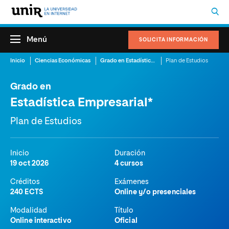
Menú
SOLICITA INFORMACIÓN
Inicio
Ciencias Económicas
Grado en Estadística Empresarial
Plan de Estudios
Grado en
Estadística Empresarial*
Plan de Estudios
Inicio
Duración
19 oct 2026
4 cursos
Créditos
Exámenes
240 ECTS
Online y/o presenciales
Modalidad
Título
Online interactivo
Oficial