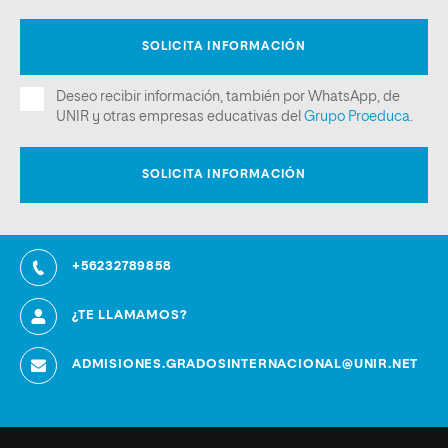
+56232789858
¿TE LLAMAMOS?
ADMISIONES.GRADOSINTERNACIONAL@UNIR.NET