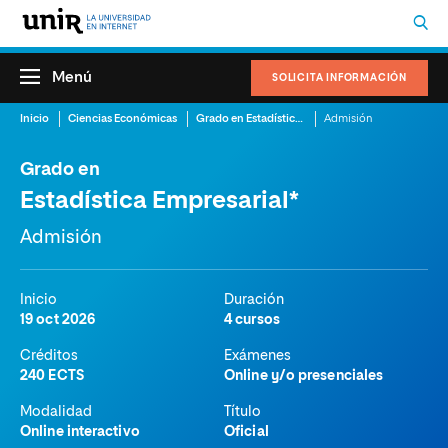
Menú
SOLICITA INFORMACIÓN
Inicio
Ciencias Económicas
Grado en Estadística Empresarial
Admisión
Grado en
Estadística Empresarial*
Admisión
Inicio
Duración
19 oct 2026
4 cursos
Créditos
Exámenes
240 ECTS
Online y/o presenciales
Modalidad
Título
Online interactivo
Oficial