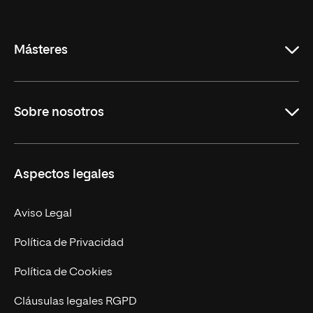
Internacional
de
La
Rioja
Másteres
Educación
Sobre nosotros
Derecho
Ciencias de la Seguridad
Misión y Valores
Aspectos legales
Empresa
Nuestro Equipo
MBA
Contacto
Aviso Legal
Marketing y Comunicación
Política de Privacidad
Ingeniería
Política de Cookies
Diseño
Cláusulas legales RGPD