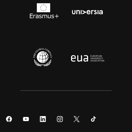
Síguenos
Síguenos
Síguenos
Síguenos
Síguenos
Síguenos
en
en
en
en
en
en
Facebook
YouTube
LinkedIn
Instagram
Twitter
Tiktok