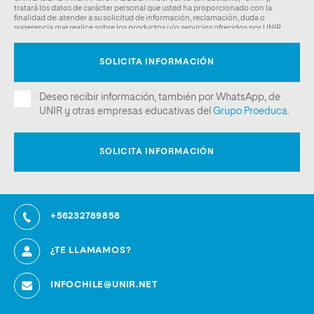
+56232789858
¿TE LLAMAMOS?
INFOCHILE@UNIR.NET