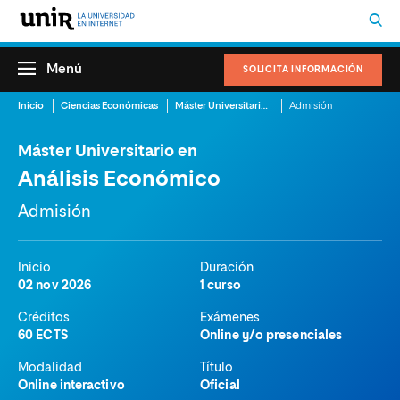
Menú
SOLICITA INFORMACIÓN
Inicio
Ciencias Económicas
Máster Universitario en Análisis Económico
Admisión
Máster Universitario en
Análisis Económico
Admisión
Inicio
Duración
02 nov 2026
1 curso
Créditos
Exámenes
60 ECTS
Online y/o presenciales
Modalidad
Título
Online interactivo
Oficial