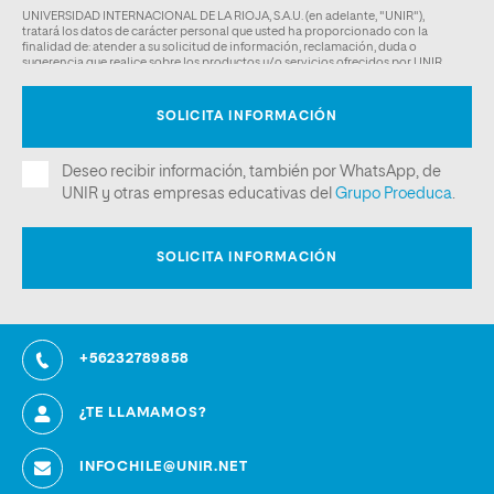
+56232789858
¿TE LLAMAMOS?
INFOCHILE@UNIR.NET