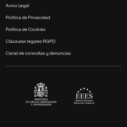
MBA
Contacto
Aviso Legal
Marketing y Comunicación
Política de Privacidad
Ingeniería
Política de Cookies
Diseño
Cláusulas legales RGPD
Ciencias de la Salud
Canal de consultas y denuncias
Artes y Humanidades