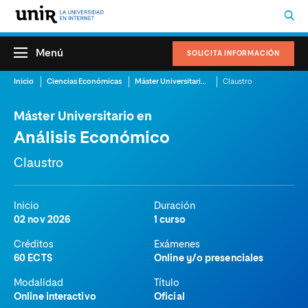
Menú
SOLICITA INFORMACIÓN
Inicio
Ciencias Económicas
Máster Universitario en Análisis Económico
Claustro
Máster Universitario en
Análisis Económico
Claustro
Inicio
Duración
02 nov 2026
1 curso
Créditos
Exámenes
60 ECTS
Online y/o presenciales
Modalidad
Título
Online interactivo
Oficial