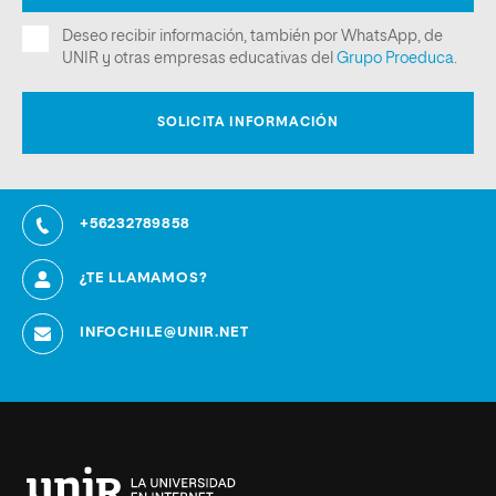
+56232789858
¿TE LLAMAMOS?
INFOCHILE@UNIR.NET