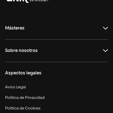
Universidad
Internacional
de
La
Rioja
Másteres
Educación
Sobre nosotros
Derecho
Ciencias de la Seguridad
Misión y Valores
Aspectos legales
Empresa
Nuestro Equipo
MBA
Contacto
Aviso Legal
Marketing y Comunicación
Política de Privacidad
Ingeniería
Política de Cookies