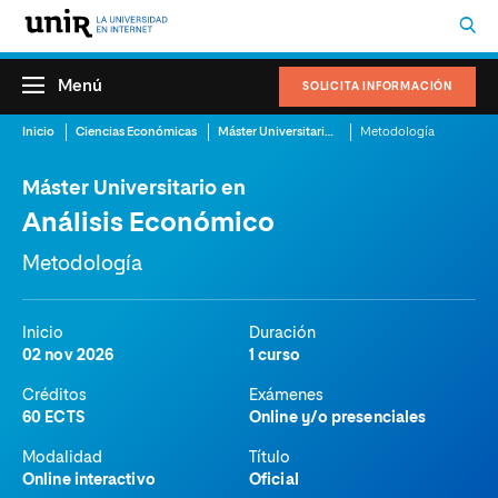
Menú
SOLICITA INFORMACIÓN
Inicio
Ciencias Económicas
Máster Universitario en Análisis Económico
Metodología
Máster Universitario en
Análisis Económico
Metodología
Inicio
Duración
02 nov 2026
1 curso
Créditos
Exámenes
60 ECTS
Online y/o presenciales
Modalidad
Título
Online interactivo
Oficial