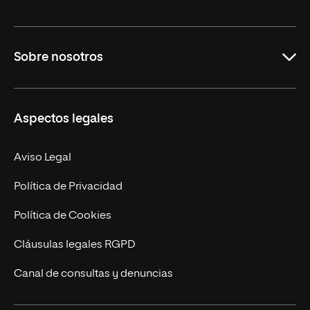
Educación
Sobre nosotros
Derecho
Ciencias de la Seguridad
Misión y Valores
Aspectos legales
Empresa
Nuestro Equipo
MBA
Contacto
Aviso Legal
Marketing y Comunicación
Política de Privacidad
Ingeniería
Política de Cookies
Diseño
Cláusulas legales RGPD
Ciencias de la Salud
Canal de consultas y denuncias
Artes y Humanidades