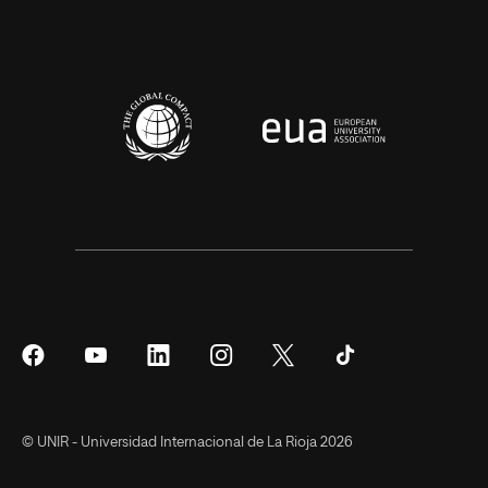
Síguenos
Síguenos
Síguenos
Síguenos
Síguenos
Síguenos
en
en
en
en
en
en
Facebook
YouTube
LinkedIn
Instagram
Twitter
Tiktok
© UNIR - Universidad Internacional de La Rioja 2026