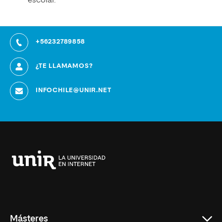
escolar.
+56232789858
¿TE LLAMAMOS?
INFOCHILE@UNIR.NET
Universidad
Internacional
de
La
Rioja
Másteres