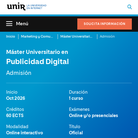
Menú
SOLICITA INFORMACIÓN
Inicio
Marketing y Comunicación
Máster Universitario en Publicidad Digital
Admisión
Máster Universitario en
Publicidad Digital
Admisión
Inicio
Duración
Oct 2026
1 curso
Créditos
Exámenes
60 ECTS
Online y/o presenciales
Modalidad
Título
Online interactivo
Oficial