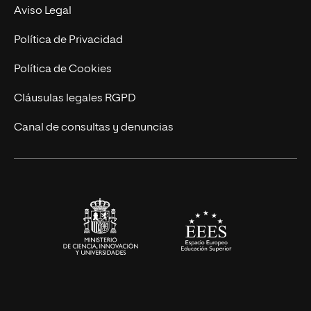
MBA
Contacto
Aviso Legal
Marketing y Comunicación
Política de Privacidad
Ingeniería
Política de Cookies
Diseño
Cláusulas legales RGPD
Ciencias de la Salud
Canal de consultas y denuncias
Artes y Humanidades