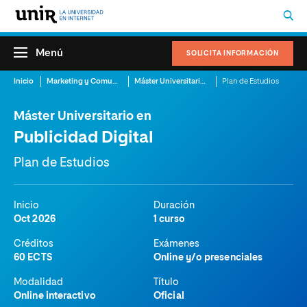
Menú
SOLICITA INFORMACIÓN
Inicio
Marketing y Comunicación
Máster Universitario en Publicidad Digital
Plan de Estudios
Máster Universitario en
Publicidad Digital
Plan de Estudios
Inicio
Duración
Oct 2026
1 curso
Créditos
Exámenes
60 ECTS
Online y/o presenciales
Modalidad
Título
Online interactivo
Oficial