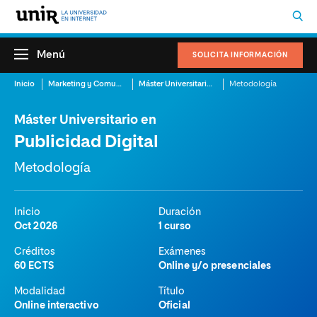
Menú
SOLICITA INFORMACIÓN
Inicio
Marketing y Comunicación
Máster Universitario en Publicidad Digital
Metodología
Máster Universitario en
Publicidad Digital
Metodología
Inicio
Duración
Oct 2026
1 curso
Créditos
Exámenes
60 ECTS
Online y/o presenciales
Modalidad
Título
Online interactivo
Oficial