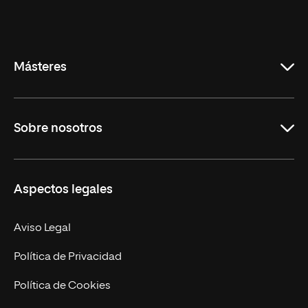
Universidad
Internacional
de
La
Rioja
Másteres
Educación
Sobre nosotros
Derecho
Ciencias de la Seguridad
Misión y Valores
Aspectos legales
Empresa
Nuestro Equipo
MBA
Contacto
Aviso Legal
Marketing y Comunicación
Política de Privacidad
Ingeniería
Política de Cookies