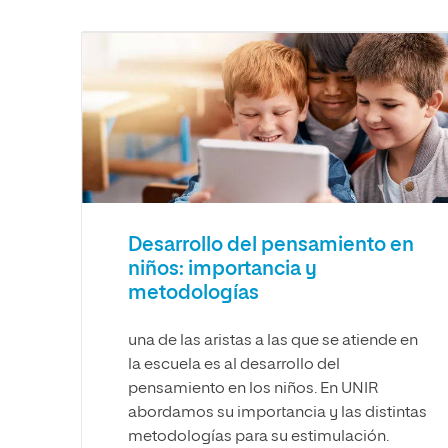
Diseño
Ingeniería y Tecnología
Grupo Educativo Proeduca
Ciencias de la Salud
Diseño
Ciencias Sociales
Ciencias de la Salud
Humanidades
Ciencias Sociales
Artes
Humanidades
Música
Artes
Música
Desarrollo del pensamiento en
niños: importancia y
metodologías
una de las aristas a las que se atiende en
la escuela es al desarrollo del
pensamiento en los niños. En UNIR
abordamos su importancia y las distintas
metodologías para su estimulación.