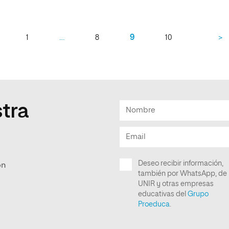
…
9
1
8
10
>
tra
ón